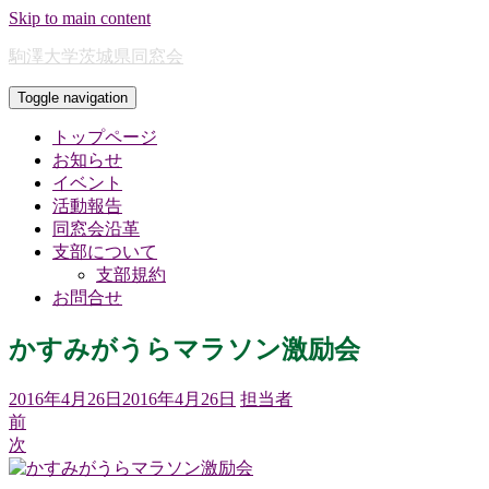
Skip to main content
駒澤大学茨城県同窓会
Toggle navigation
トップページ
お知らせ
イベント
活動報告
同窓会沿革
支部について
支部規約
お問合せ
かすみがうらマラソン激励会
2016年4月26日
2016年4月26日
担当者
前
次