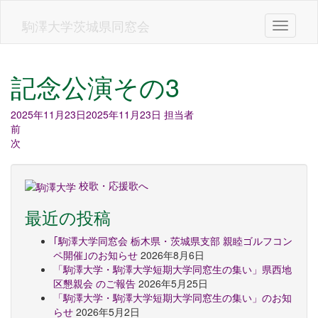
Skip
to
駒澤大学茨城県同窓会
Toggle n
main
content
記念公演その3
2025年11月23日
2025年11月23日
担当者
前
次
校歌・応援歌へ
最近の投稿
｢駒澤大学同窓会 栃木県・茨城県支部 親睦ゴルフコン
ペ開催｣のお知らせ
2026年8月6日
「駒澤大学・駒澤大学短期大学同窓生の集い」県西地
区懇親会 のご報告
2026年5月25日
「駒澤大学・駒澤大学短期大学同窓生の集い」のお知
らせ
2026年5月2日