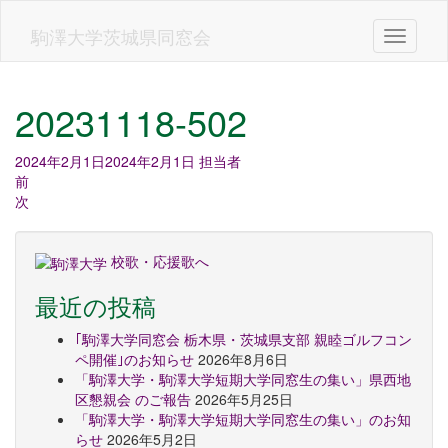
Skip
to
駒澤大学茨城県同窓会
Toggle n
main
content
20231118-502
2024年2月1日
2024年2月1日
担当者
前
次
校歌・応援歌へ
最近の投稿
｢駒澤大学同窓会 栃木県・茨城県支部 親睦ゴルフコン
ペ開催｣のお知らせ
2026年8月6日
「駒澤大学・駒澤大学短期大学同窓生の集い」県西地
区懇親会 のご報告
2026年5月25日
「駒澤大学・駒澤大学短期大学同窓生の集い」のお知
らせ
2026年5月2日