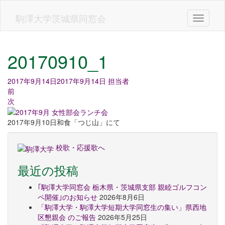
Skip
to
駒澤大学茨城県同窓会
Toggle n
main
content
20170910_1
2017年9月14日
2017年9月14日
担当者
前
次
2017年9月10日和食「つじ山」にて
校歌・応援歌へ
最近の投稿
｢駒澤大学同窓会 栃木県・茨城県支部 親睦ゴルフコン
ペ開催｣のお知らせ
2026年8月6日
「駒澤大学・駒澤大学短期大学同窓生の集い」県西地
区懇親会 のご報告
2026年5月25日