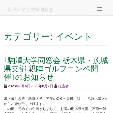
Skip
to
駒澤大学茨城県同窓会
Toggle n
main
content
カテゴリー:
イベント
｢駒澤大学同窓会 栃木県・茨城
県支部 親睦ゴルフコンペ開
催｣のお知らせ
2026年8月6日
2026年8月7日
担当者
暑さ厳しき折、駒澤大学ご卒業のOB の皆様には、ご活躍の事と心
からお慶び申し上げます。
この度、初めての企画としまして、お隣の栃木県支部（石原一雄