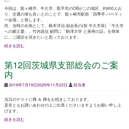
今回は、龍ヶ崎市、牛久市、取手市のOBがこの地区、約600人お
り、交通の便も良いとのことで、龍ヶ崎市駅前「四季亭 パーティ
ー会場」と致します。
尚、当時の企画として、根本洋治 副会長の(前 牛久市長) 「牛久市
への郷土愛」。竹内昌信 顧問に「駒澤大学 と座禅の話」を簡単
に、ご講話を頂きたいと思っております。
続きを読む
第12回茨城県支部総会のご案
内
2019年7月19日
2025年11月23日
担当者
当日のゲストに輝 ＆ 輝をお招きしております。
是非ともお誘いあわせの上ご出席くださいますようお願い申し上
げます。
続きを読む