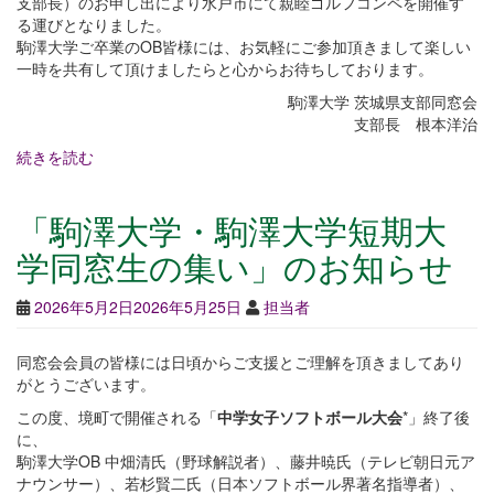
支部長）のお申し出により水戸市にて親睦ゴルフコンペを開催す
る運びとなりました。
駒澤大学ご卒業のOB皆様には、お気軽にご参加頂きまして楽しい
一時を共有して頂けましたらと心からお待ちしております。
駒澤大学 茨城県支部同窓会
支部長 根本洋治
続きを読む
「駒澤大学・駒澤大学短期大
学同窓生の集い」のお知らせ
2026年5月2日
2026年5月25日
担当者
同窓会会員の皆様には日頃からご支援とご理解を頂きましてあり
がとうございます。
この度、境町で開催される「
中学女子ソフトボール大会
*」終了後
に、
駒澤大学OB 中畑清氏（野球解説者）、藤井暁氏（テレビ朝日元ア
ナウンサー）、若杉賢二氏（日本ソフトボール界著名指導者）、