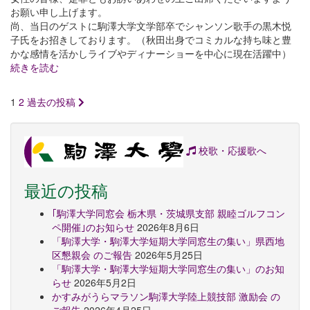
お願い申し上げます。
尚、当日のゲストに駒澤大学文学部卒でシャンソン歌手の黒木悦
子氏をお招きしております。（秋田出身でコミカルな持ち味と豊
かな感情を活かしライブやディナーショーを中心に現在活躍中）
続きを読む
投
1
2
過去の投稿
稿
の
校歌・応援歌へ
ペ
最近の投稿
ー
ジ
｢駒澤大学同窓会 栃木県・茨城県支部 親睦ゴルフコン
ペ開催｣のお知らせ
2026年8月6日
送
「駒澤大学・駒澤大学短期大学同窓生の集い」県西地
区懇親会 のご報告
2026年5月25日
り
「駒澤大学・駒澤大学短期大学同窓生の集い」のお知
らせ
2026年5月2日
かすみがうらマラソン駒澤大学陸上競技部 激励会 の