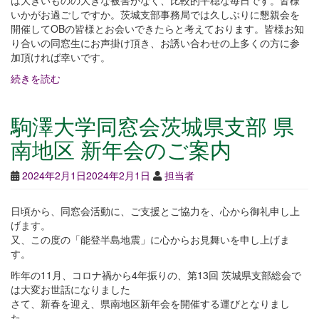
は大きいものの大きな被害がなく、比較的平穏な毎日です。皆様
いかがお過ごしですか。茨城支部事務局では久しぶりに懇親会を
開催してOBの皆様とお会いできたらと考えております。皆様お知
り合いの同窓生にお声掛け頂き、お誘い合わせの上多くの方に参
加頂ければ幸いです。
続きを読む
駒澤大学同窓会茨城県支部 県
南地区 新年会のご案内
2024年2月1日
2024年2月1日
担当者
日頃から、同窓会活動に、ご支援とご協力を、心から御礼申し上
げます。
又、この度の「能登半島地震」に心からお見舞いを申し上げま
す。
昨年の11月、コロナ禍から4年振りの、第13回 茨城県支部総会で
は大変お世話になりました
さて、新春を迎え、県南地区新年会を開催する運びとなりまし
た。