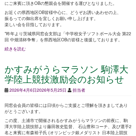
にご来賓に頂きOBの懇親会を開催する運びとなりました。
お近くの県西地区OB皆様中心に、どうぞお誘いあわせの上、
振るっての御出席を宜しくお願い申し上げます。
楽しい会を目指しております。
*昨年より茨城県同窓会支部は「中学校女子ソフトボール大会 第22
回 中畑清杯争奪」を県西地区OBの皆様と後援しております。
続きを読む
かすみがうらマラソン 駒澤大
学陸上競技激励会のお知らせ
2026年4月6日
2026年5月25日
担当者
同窓会会員の皆様には日頃からご支援とご理解を頂きましてあり
がとうございます。
この度、土浦市で開催されるかすみがうらマラソンの前夜に、駒
澤大学陸上競技部より藤田敦史監督、 石山豊和コーチ、及び選手2
名と来賓に有森裕子氏 (オリンピック銀メダリスト 日本陸上競技